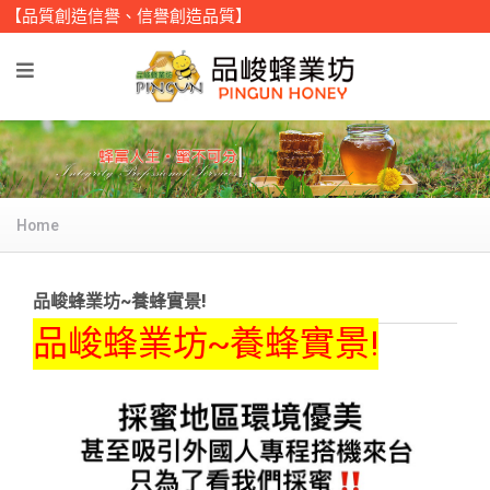
【品質創造信譽、信譽創造品質】
Home
品峻蜂業坊~養蜂實景!
品峻蜂業坊~養蜂實景!