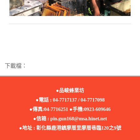
下載檔：
●品峻蜂業坊
●電話 : 04-7717137 / 04-7717098
●傳真:04-7716251 ●手機:0923-609646
●信箱 :
pin.gun168@msa.hinet.net
●地址 : 彰化縣鹿港鎮廖厝里廖厝巷臨120之9號