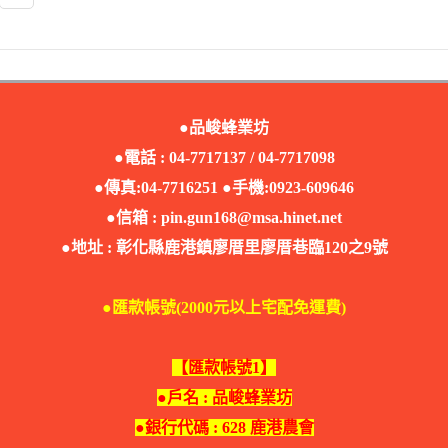
●品峻蜂業坊
●電話 : 04-7717137 / 04-7717098
●傳真:04-7716251 ●手機:0923-609646
●信箱 :
pin.gun168@msa.hinet.net
●地址 : 彰化縣鹿港鎮廖厝里廖厝巷臨120之9號
●匯款帳號(2000元以上宅配免運費)
【匯款帳號1】
●戶名 : 品峻蜂業坊
●銀行代碼 : 628 鹿港農會