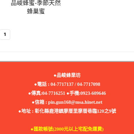
品峻蜂蜜-季節天然
蜂巢蜜
1
●品峻蜂業坊
●電話 : 04-7717137 / 04-7717098
●傳真:04-7716251 ●手機:0923-609646
●信箱 :
pin.gun168@msa.hinet.net
●地址 : 彰化縣鹿港鎮廖厝里廖厝巷臨120之9號
●匯款帳號(2000元以上宅配免運費)